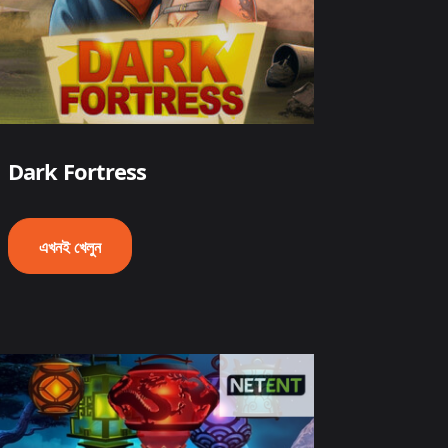
Dark Fortress
এখনই খেলুন