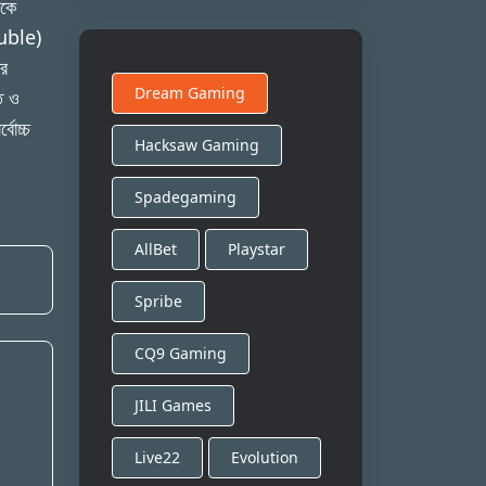
সকে
ouble)
ার
Dream Gaming
ি ও
বোচ্চ
Hacksaw Gaming
Spadegaming
AllBet
Playstar
Spribe
CQ9 Gaming
JILI Games
Live22
Evolution