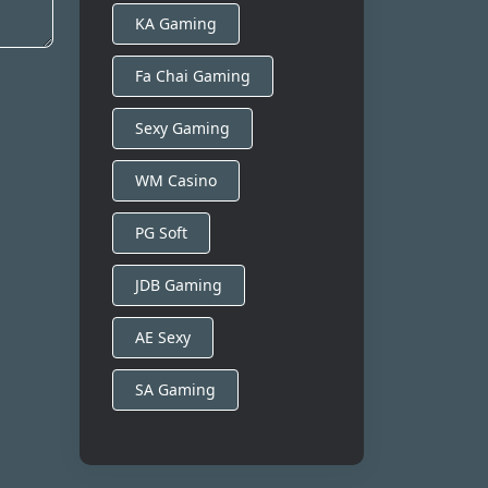
KA Gaming
Fa Chai Gaming
Sexy Gaming
WM Casino
PG Soft
JDB Gaming
AE Sexy
SA Gaming