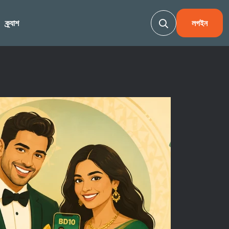
ক্র্যাশ
লগইন